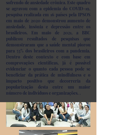
sofrendo de ansiedade crônica. Este quadro
se agravou com a epidemia do COVID-19,
pesquisa realizada em 16 países pela IPSOS
em maio de 2020 demonstrou aumento de
ansiedade, insônia e depressão entre os
brasileiros. Em maio de 2021, a BBC
publicou resultados de pesquisas que
demonstraram que a saúde mental piorou
para 53% dos brasileiros com a pandemia.
Dentro deste contexto e com base em
comprovações científicas, já é possível
evidenciar o quanto cada pessoa pode se
beneficiar da prática de mindfulness e o
impacto positivo que decorreria da
popularização desta entre um maior
número de indivíduos e organizações. .