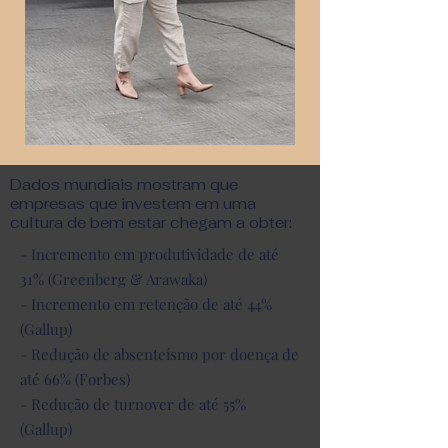
Dados mundiais mostram que
empresas que investem em uma
cultura de bem estar chegam a obter:
- Incremento em produtividade de até
31% (Greenberg & Arawaka)
- Incremento em retenção de até 44%
(Gallup)
- Redução de absenteísmo por doença de
até 66% (Forbes)
- Redução de turnover de até 55%
(Gallup)