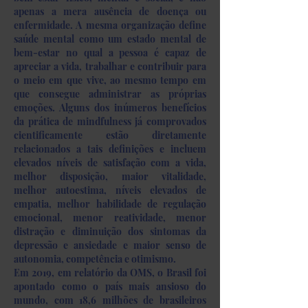
apenas a mera ausência de doença ou
enfermidade. A mesma organização define
saúde mental como um estado mental de
bem-estar no qual a pessoa é capaz de
apreciar a vida, trabalhar e contribuir para
o meio em que vive, ao mesmo tempo em
que consegue administrar as próprias
emoções. Alguns dos inúmeros benefícios
da prática de mindfulness já comprovados
cientificamente estão diretamente
relacionados a tais definições e incluem
elevados níveis de satisfação com a vida,
melhor disposição, maior vitalidade,
melhor autoestima, níveis elevados de
empatia, melhor habilidade de regulação
emocional, menor reatividade, menor
distração e diminuição dos sintomas da
depressão e ansiedade e maior senso de
autonomia, competência e otimismo.
Em 2019, em relatório da OMS, o Brasil foi
apontado como o país mais ansioso do
mundo, com 18,6 milhões de brasileiros