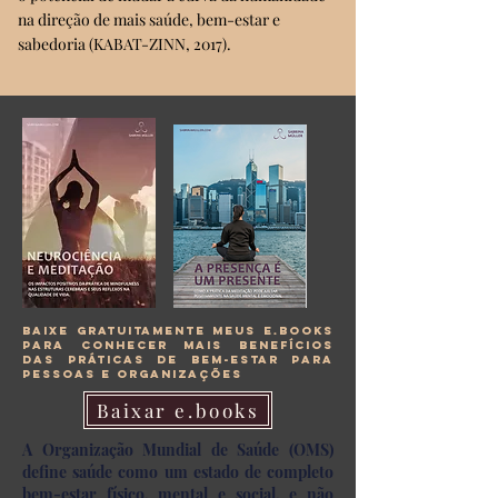
na direção de mais saúde, bem-estar e
sabedoria (KABAT-ZINN, 2017).
baixe gratuitamente meus e.books
para conhecer mais benefícios
das práticas de bem-estar para
pessoas e organizações
Baixar e.books
A Organização Mundial de Saúde (OMS)
define saúde como um estado de completo
bem-estar físico, mental e social, e não